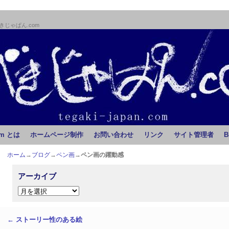
じゃぱん.com
m とは
ホームページ制作
お問い合わせ
リンク
サイト管理者
B
ホーム
→
ブログ
→
ペン画
→
ペン画の躍動感
アーカイブ
←
ストーリー性のある絵
投稿ナビゲーション