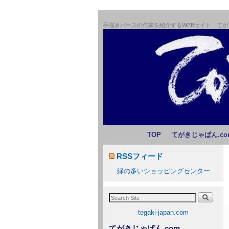
手描きパースの作家を紹介するWEBサイト てがき
メインコンテンツへ移動
サブコンテンツへ移動
TOP
てがきじゃぱん.co
RSSフィード
緑の多いショッピングセンター
tegaki-japan.com
てがきじゃぱん.com