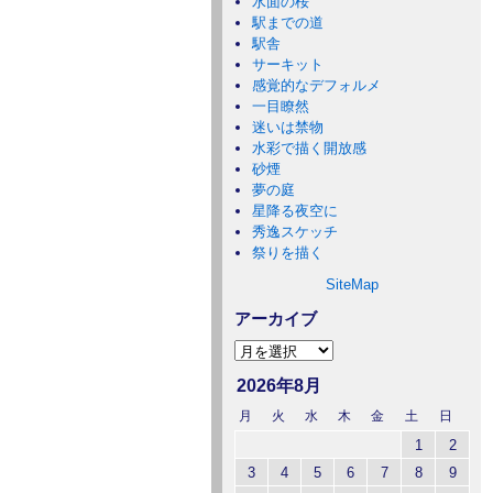
水面の桜
駅までの道
駅舎
サーキット
感覚的なデフォルメ
一目瞭然
迷いは禁物
水彩で描く開放感
砂煙
夢の庭
星降る夜空に
秀逸スケッチ
祭りを描く
SiteMap
アーカイブ
2026年8月
月
火
水
木
金
土
日
1
2
3
4
5
6
7
8
9