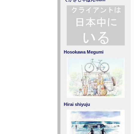
Hosokawa Megumi
Hirai shiyuju