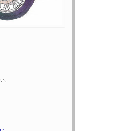
ない。
our