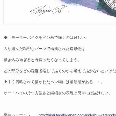
◆ モーターバイクをペン画で描くのは難しい。
入り組んだ精密なパーツで構成された造形物は、
描き込み過ぎると野暮ったくなってしまう。
どの部分をどの程度省略して描くのかを考えて描かないといけ
上手く省略されて描かれたペン画には躍動感がある・・。
オートバイの持つ力強さと繊細さの表現は簡単には描けない。
平井シュウジュ
http://hirai.tegaki-japan.com/ind-shu-watercol