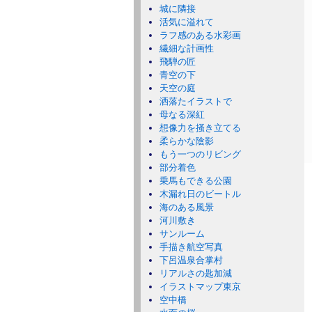
城に隣接
活気に溢れて
ラフ感のある水彩画
繊細な計画性
飛騨の匠
青空の下
天空の庭
洒落たイラストで
母なる深紅
想像力を掻き立てる
柔らかな陰影
もう一つのリビング
部分着色
乗馬もできる公園
木漏れ日のビートル
海のある風景
河川敷き
サンルーム
手描き航空写真
下呂温泉合掌村
リアルさの匙加減
イラストマップ東京
空中橋