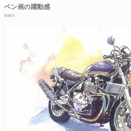
ペン画の躍動感
投稿日: