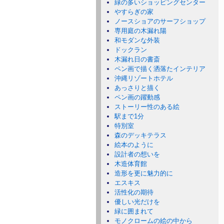
緑の多いショッピングセンター
やすらぎの家
ノースショアのサーフショップ
専用庭の木漏れ陽
和モダンな外装
ドックラン
木漏れ日の書斎
ペン画で描く洒落たインテリア
沖縄リゾートホテル
あっさりと描く
ペン画の躍動感
ストーリー性のある絵
駅まで1分
特別室
森のデッキテラス
絵本のように
設計者の想いを
木造体育館
造形を更に魅力的に
エスキス
活性化の期待
優しい光だけを
緑に囲まれて
モノクロームの絵の中から