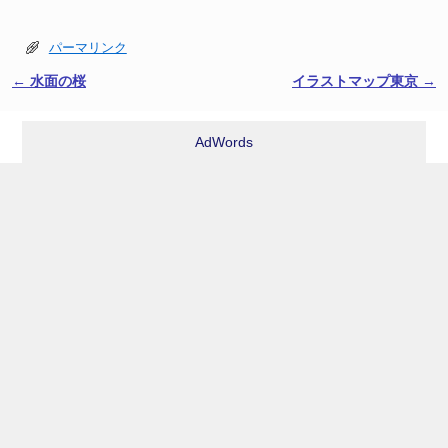
パーマリンク
←
水面の桜
イラストマップ東京
→
投稿ナビゲーション
AdWords‎