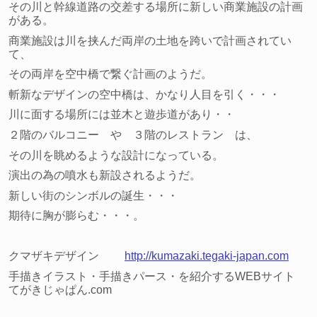
その川と幹線道路の交差する場所に新しい商業施設の計画
がある。
商業施設は川を挟んだ両岸の土地を跨いで計画されてい
て、
その両岸を空中橋で繋ぐ計画のようだ。
斬新なデザインの空中橋は、かなり人目を引く・・・
川に面する場所には並木と遊歩道があり・・
２階のバルコニー や ３階のレストラン は、
その川を眺めるような設計になっている。
演出の為の噴水も新設されるようだ。
新しい街のシンボルの誕生・・・
期待に胸が膨らむ・・・。
クマザキデザイン
http://kumazaki.tegaki-japan.com
手描きイラスト・手描きパース・を紹介するWEBサイト
てがきじゃぱん.com