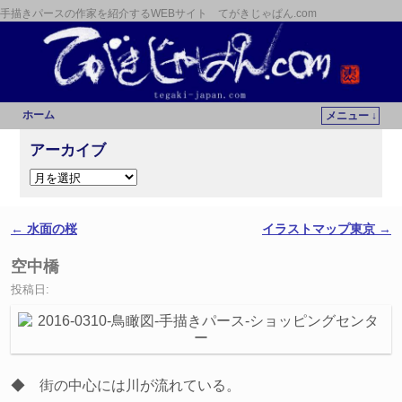
手描きパースの作家を紹介するWEBサイト てがきじゃぱん.com
ホーム
メニュー ↓
メインコンテンツへ移動
サブコンテンツへ移動
アーカイブ
←
水面の桜
イラストマップ東京
→
投稿ナビゲーション
空中橋
投稿日:
◆ 街の中心には川が流れている。